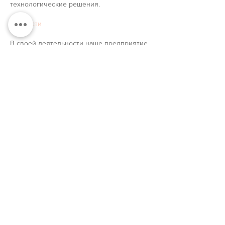
технологические решения.
Ценности
В своей деятельности наше предприятие
руководствуется следующими основными
ценностями:
Постоянные клиентские отношения. Мы
ценим хорошие отношения с клиентами и
идем навстречу пожеланиям клиентов,
чтобы обеспечить долгосрочное и
надежное сотрудничество.
Устойчивость. Мы ценим устойчивое и
ответственное предпринимательство.
Честность и ответственность в
отношениях с партнерами. Мы ценим
прозрачность, а это значит, что со своими
клиентами мы всегда честны и
непосредственны, а также несем полную
ответственность за
предлагаемые товары