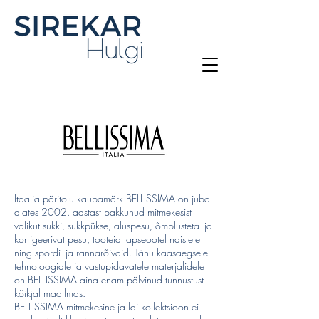
Itaalia päritolu kaubamärk BELLISSIMA on juba
alates 2002. aastast pakkunud mitmekesist
valikut sukki, sukkpükse, aluspesu, õmblusteta- ja
korrigeerivat pesu, tooteid lapseootel naistele
ning spordi- ja rannarõivaid. Tänu kaasaegsele
tehnoloogiale ja vastupidavatele materjalidele
on BELLISSIMA aina enam pälvinud tunnustust
kõikjal maailmas.
BELLISSIMA mitmekesine ja lai kollektsioon ei