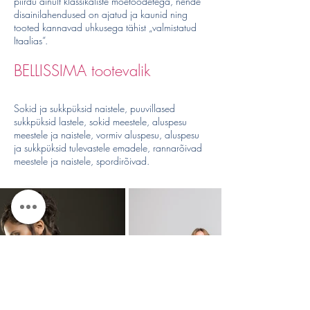
piirdu ainult klassikaliste moetoodetega, nende
disainilahendused on ajatud ja kaunid ning
tooted kannavad uhkusega tähist „valmistatud
Itaalias“.
BELLISSIMA tootevalik
Sokid ja sukkpüksid naistele, puuvillased
sukkpüksid lastele, sokid meestele, aluspesu
meestele ja naistele, vormiv aluspesu, aluspesu
ja sukkpüksid tulevastele emadele, rannarõivad
meestele ja naistele, spordirõivad.