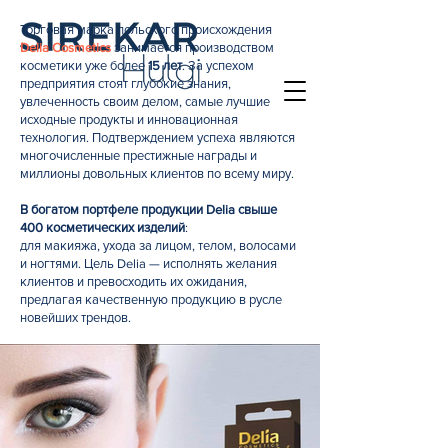
Торговая марка польского происхождения
Delia Cosmetics
занимается производством
косметики уже более
15 лет
. За успехом
предприятия стоят глубокие знания,
увлеченность своим делом, самые лучшие
исходные продукты и инновационная
технология. Подтверждением успеха являются
многочисленные престижные награды и
миллионы довольных клиентов по всему миру.
В богатом портфеле продукции Delia свыше
400 косметических изделий
:
для макияжа, ухода за лицом, телом, волосами
и ногтями. Цель Delia — исполнять желания
клиентов и превосходить их ожидания,
предлагая качественную продукцию в русле
новейших трендов.